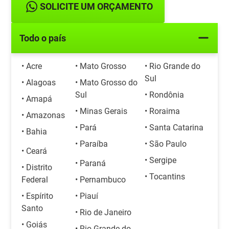
SOLICITE UM ORÇAMENTO
Todo o país
• Acre
• Mato Grosso
• Rio Grande do
Sul
• Alagoas
• Mato Grosso do
Sul
• Rondônia
• Amapá
• Minas Gerais
• Roraima
• Amazonas
• Pará
• Santa Catarina
• Bahia
• Paraíba
• São Paulo
• Ceará
• Sergipe
• Paraná
• Distrito
• Tocantins
Federal
• Pernambuco
• Espírito
• Piauí
Santo
• Rio de Janeiro
• Goiás
• Rio Grande do