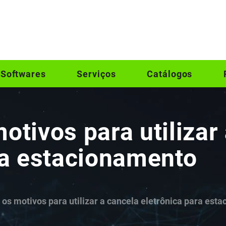
Softwares
Serviços
Catálogos
otivos para utilizar
ra estacionamento
os motivos para utilizar a cancela eletrônica para est