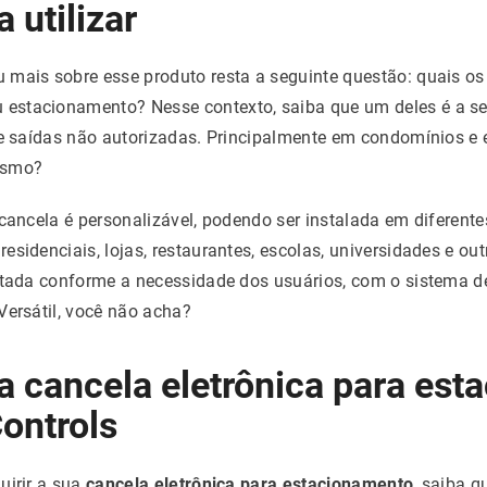
 utilizar
mais sobre esse produto resta a seguinte questão: quais os 
stacionamento? Nesse contexto, saiba que um deles é a seg
 e saídas não autorizadas. Principalmente em condomínios e
esmo?
 cancela é personalizável, podendo ser instalada em diferen
esidenciais, lojas, restaurantes, escolas, universidades e o
ptada conforme a necessidade dos usuários, com o sistema de
Versátil, você não acha?
a cancela eletrônica para es
ontrols
uirir a sua
cancela eletrônica para estacionamento
, saiba q