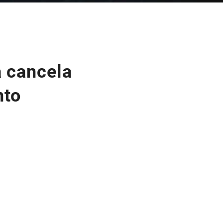
a cancela
nto