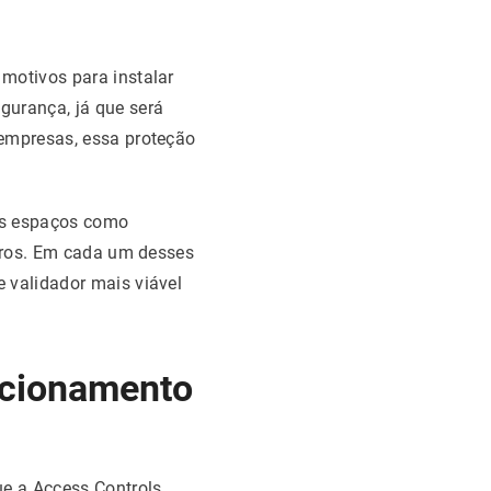
motivos para instalar
urança, já que será
 empresas, essa proteção
tes espaços como
utros. Em cada um desses
 validador mais viável
tacionamento
ue a Access Controls