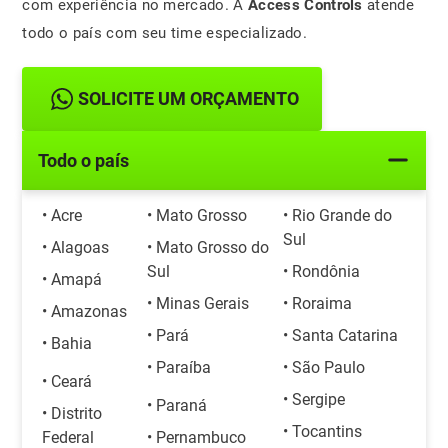
com experiência no mercado. A
Access Controls
atende
todo o país com seu time especializado.
SOLICITE UM ORÇAMENTO
Todo o país
• Acre
• Mato Grosso
• Rio Grande do
Sul
• Alagoas
• Mato Grosso do
Sul
• Rondônia
• Amapá
• Minas Gerais
• Roraima
• Amazonas
• Pará
• Santa Catarina
• Bahia
• Paraíba
• São Paulo
• Ceará
• Sergipe
• Paraná
• Distrito
• Tocantins
Federal
• Pernambuco