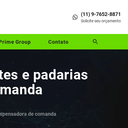
(11) 9-7652-8871
Solicite seu orçamento
Prime Group
Contato
es e padarias
comanda
dispensadora de comanda