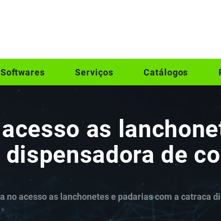
Softwares
Serviços
Catálogos
acesso as lanchonet
a dispensadora de 
a no acesso as lanchonetes e padarias com a catraca 