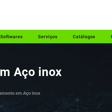
Softwares
Serviços
Catálogos
m Aço inox
amento em Aço inox