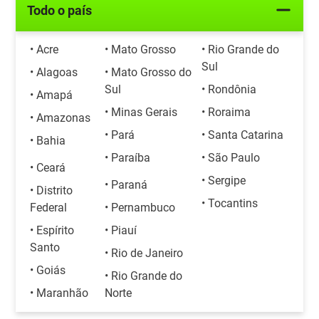
Todo o país
• Acre
• Mato Grosso
• Rio Grande do
Sul
• Alagoas
• Mato Grosso do
Sul
• Rondônia
• Amapá
• Minas Gerais
• Roraima
• Amazonas
• Pará
• Santa Catarina
• Bahia
• Paraíba
• São Paulo
• Ceará
• Sergipe
• Paraná
• Distrito
• Tocantins
Federal
• Pernambuco
• Espírito
• Piauí
Santo
• Rio de Janeiro
• Goiás
• Rio Grande do
• Maranhão
Norte