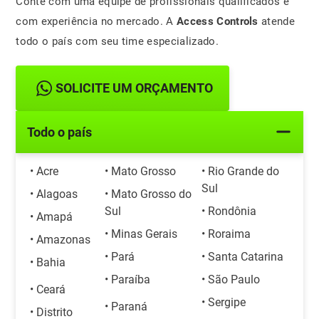
Conte com uma equipe de profissionais qualificados e
com experiência no mercado. A
Access Controls
atende
todo o país com seu time especializado.
SOLICITE UM ORÇAMENTO
Todo o país
• Acre
• Mato Grosso
• Rio Grande do
Sul
• Alagoas
• Mato Grosso do
Sul
• Rondônia
• Amapá
• Minas Gerais
• Roraima
• Amazonas
• Pará
• Santa Catarina
• Bahia
• Paraíba
• São Paulo
• Ceará
• Sergipe
• Paraná
• Distrito