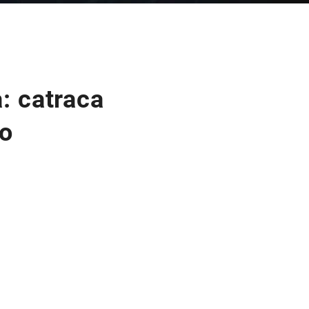
: catraca
ão