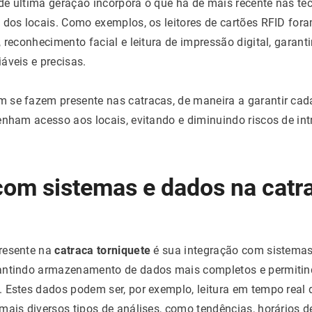
de última geração incorpora o que há de mais recente nas te
o dos locais. Como exemplos, os leitores de cartões RFID fo
 reconhecimento facial e leitura de impressão digital, garant
áveis e precisas.
 se fazem presente nas catracas, de maneira a garantir ca
enham acesso aos locais, evitando e diminuindo riscos de in
com sistemas e dados na catr
resente na
catraca torniquete
é sua integração com sistemas
antindo armazenamento de dados mais completos e permitin
 Estes dados podem ser, por exemplo, leitura em tempo real 
mais diversos tipos de análises, como tendências, horários d