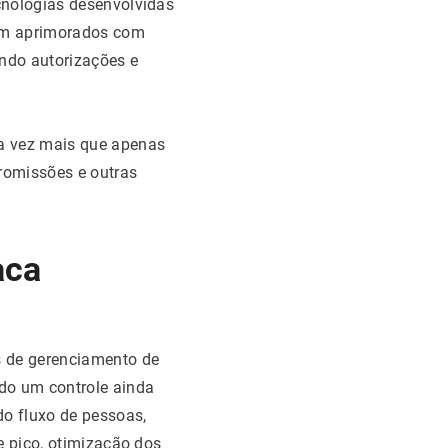
cnologias desenvolvidas
ram aprimorados com
indo autorizações e
da vez mais que apenas
tromissões e outras
aca
 de gerenciamento de
do um controle ainda
do fluxo de pessoas,
e pico, otimização dos