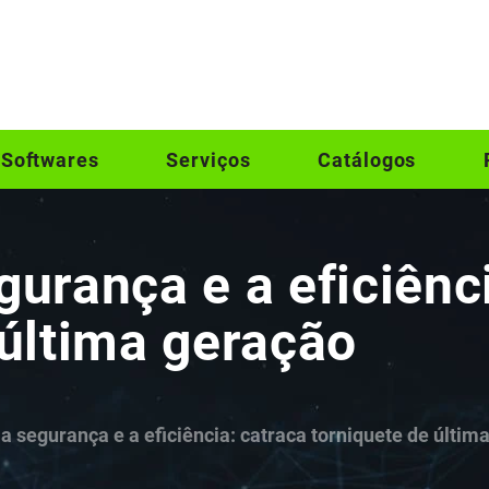
Softwares
Serviços
Catálogos
gurança e a eficiênc
 última geração
a segurança e a eficiência: catraca torniquete de últim