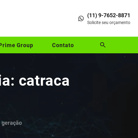
(11) 9-7652-8871
Solicite seu orçamento
Prime Group
Contato
ia: catraca
a geração