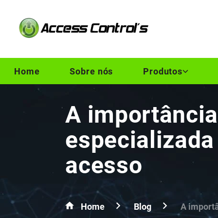
Home
Sobre nós
Produtos
A importância
especializada
acesso
Home
Blog
A importâ