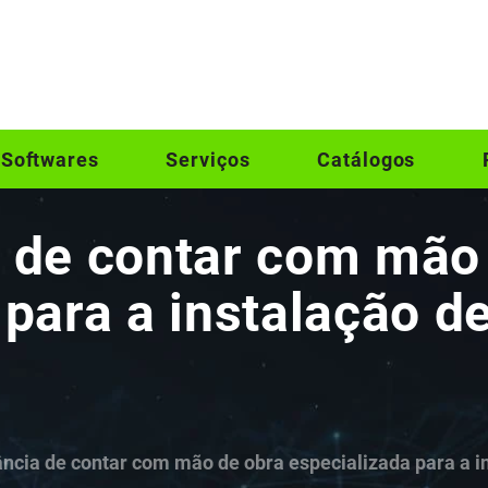
Softwares
Serviços
Catálogos
 de contar com mão
 para a instalação d
ncia de contar com mão de obra especializada para a i