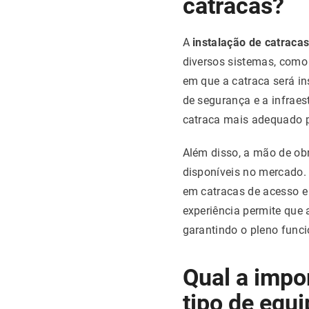
catracas?
A
instalação de catraca
diversos sistemas, como 
em que a catraca será i
de segurança e a infraest
catraca mais adequado p
Além disso, a mão de ob
disponíveis no mercado. 
em catracas de acesso e
experiência permite que 
garantindo o pleno func
Qual a impor
tipo de equ