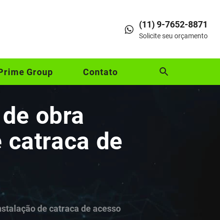
(11) 9-7652-8871
Solicite seu orçamento
Prime Group
Contato
 de obra
e catraca de
nstalação de catraca de acesso