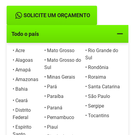
SOLICITE UM ORÇAMENTO
Todo o país
• Acre
• Mato Grosso
• Rio Grande do
Sul
• Alagoas
• Mato Grosso do
Sul
• Rondônia
• Amapá
• Minas Gerais
• Roraima
• Amazonas
• Pará
• Santa Catarina
• Bahia
• Paraíba
• São Paulo
• Ceará
• Sergipe
• Paraná
• Distrito
• Tocantins
Federal
• Pernambuco
• Espírito
• Piauí
Santo