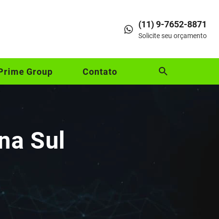
(11) 9-7652-8871
Solicite seu orçamento
Prime Group
Contato
na Sul