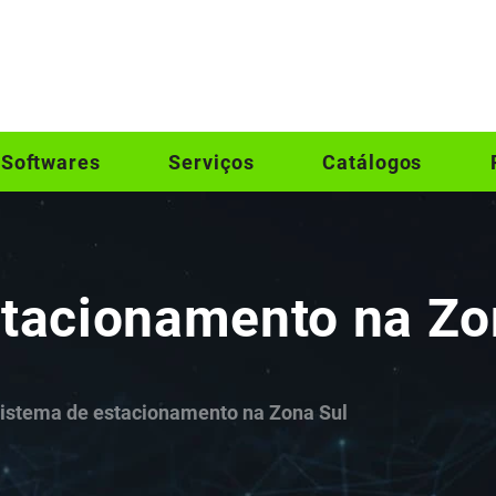
Softwares
Serviços
Catálogos
stacionamento na Zo
istema de estacionamento na Zona Sul