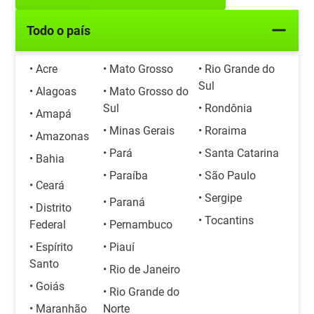
Todo o país
• Acre
• Mato Grosso
• Rio Grande do
Sul
• Alagoas
• Mato Grosso do
Sul
• Rondônia
• Amapá
• Minas Gerais
• Roraima
• Amazonas
• Pará
• Santa Catarina
• Bahia
• Paraíba
• São Paulo
• Ceará
• Sergipe
• Paraná
• Distrito
• Tocantins
Federal
• Pernambuco
• Espírito
• Piauí
Santo
• Rio de Janeiro
• Goiás
• Rio Grande do
• Maranhão
Norte