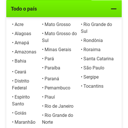
Todo o país
• Acre
• Mato Grosso
• Rio Grande do
Sul
• Alagoas
• Mato Grosso do
Sul
• Rondônia
• Amapá
• Minas Gerais
• Roraima
• Amazonas
• Pará
• Santa Catarina
• Bahia
• Paraíba
• São Paulo
• Ceará
• Sergipe
• Paraná
• Distrito
• Tocantins
Federal
• Pernambuco
• Espírito
• Piauí
Santo
• Rio de Janeiro
• Goiás
• Rio Grande do
• Maranhão
Norte