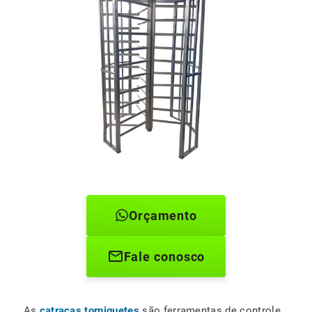
Orçamento
Fale conosco
As
catracas torniquetes
são ferramentas de controle