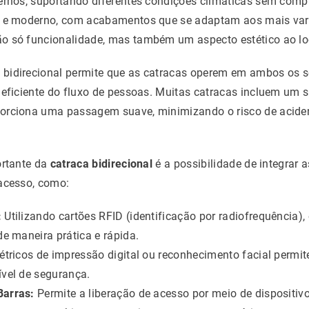
ernos, suportando diferentes condições climáticas sem compr
e e moderno, com acabamentos que se adaptam aos mais var
o só funcionalidade, mas também um aspecto estético ao lo
bidirecional permite que as catracas operem em ambos os se
 eficiente do fluxo de pessoas. Muitas catracas incluem um 
porciona uma passagem suave, minimizando o risco de acide
ortante da
catraca bidirecional
é a possibilidade de integrar a
 acesso, como:
:
Utilizando cartões RFID (identificação por radiofrequência)
de maneira prática e rápida.
étricos de impressão digital ou reconhecimento facial permi
ível de segurança.
Barras:
Permite a liberação de acesso por meio de dispositiv