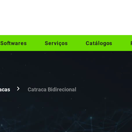
Softwares
Serviços
Catálogos
acas
Catraca Bidirecional