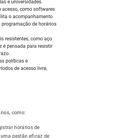
las e universidades.
e acesso, como softwares
ibilita o acompanhamento
a programação de horários
s resistentes, como aço
é pensada para resistir
razo.
s políticas e
odos de acesso livre,
rios, como:
istrar horários de
a uma gestão eficaz de