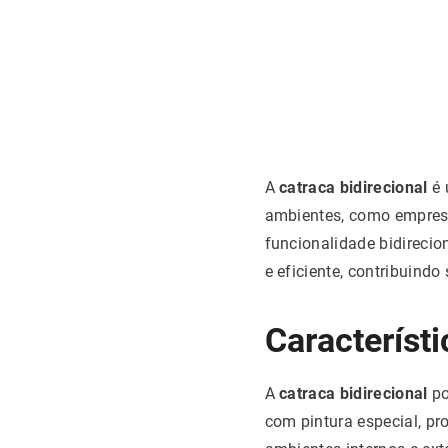
A
catraca bidirecional
é 
ambientes, como empresas
funcionalidade bidirecio
e eficiente, contribuind
Característi
A
catraca bidirecional
po
com pintura especial, pro