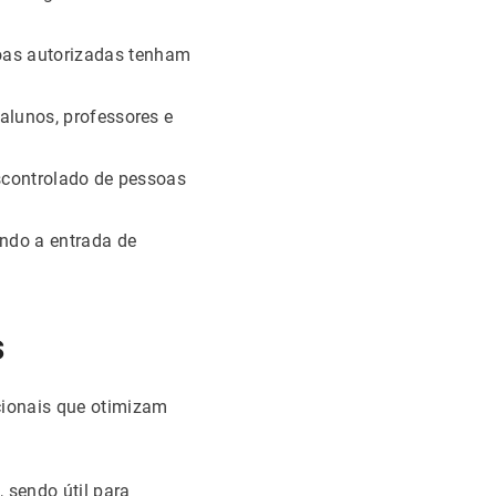
oas autorizadas tenham
alunos, professores e
escontrolado de pessoas
ndo a entrada de
s
cionais que otimizam
 sendo útil para