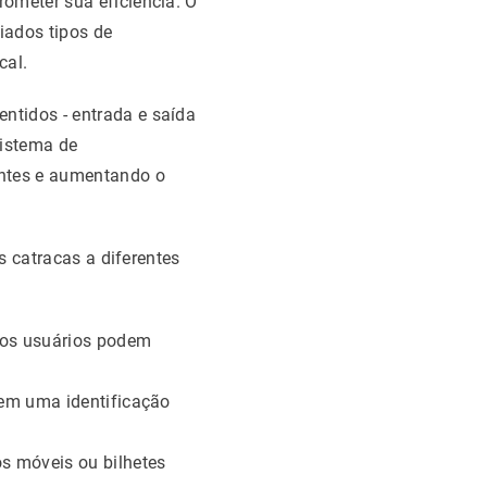
ometer sua eficiência. O
iados tipos de
cal.
ntidos - entrada e saída
sistema de
ntes e aumentando o
s catracas a diferentes
, os usuários podem
tem uma identificação
os móveis ou bilhetes