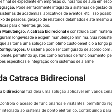
 e final de expediente em empresas ou horários de aula em esco
tegração:
Pode ser facilmente integrada a sistemas de gestão d
, sistemas de academias, aplicativos de eventos, etc. Isso poss
uxo de pessoas, geração de relatórios detalhados e até mesmo 
icas para diferentes grupos.
xa Manutenção:
A
catraca bidirecional
é construída com materiai
eguram longevidade e exigem manutenção mínima. Sua robustez 
 que as torna uma solução com ótimo custo-benefício a longo p
Configurações:
O sistema pode ser configurado de acordo com a
iente, permitindo ajustes como horários de funcionamento, perí
ções específicas e integração com sistemas de alarme.
da Catraca Bidirecional
a bidirecional
faz dela uma solução aplicável em vários cená
Controla o acesso de funcionários e visitantes, permitindo reg
r integrada ao sistema de ponto eletrônico, contribuindo par